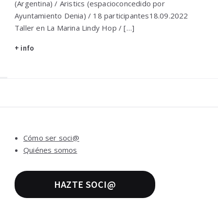
(Argentina) / Aristics (espacioconcedido por
Ayuntamiento Denia) / 18 participantes18.09.2022
Taller en La Marina Lindy Hop / […]
+ info
Widgets
Cómo ser soci@
Quiénes somos
HAZTE SOCI@