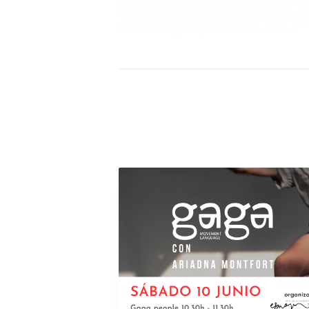
ESMOV
Arte
del
Movimiento