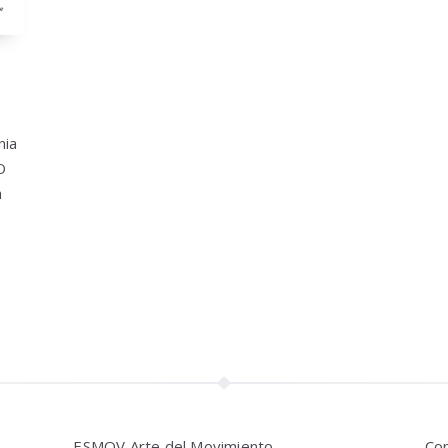
nia
O
h
ESMOV Arte del Movimiento
Con